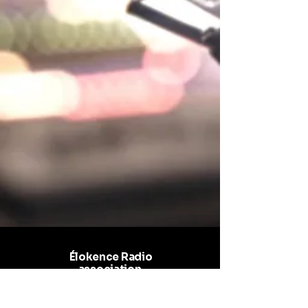
Élokence Radio
association
SIREN : 942926825